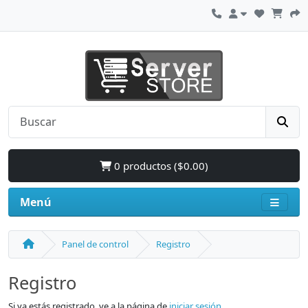
0 productos ($0.00)
Menú
Panel de control
Registro
Registro
Si ya estás registrado, ve a la página de
iniciar sesión
.