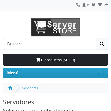
0 productos ($0.00)
Menú
Servidores
Servidores
Selecciona una subcategoría