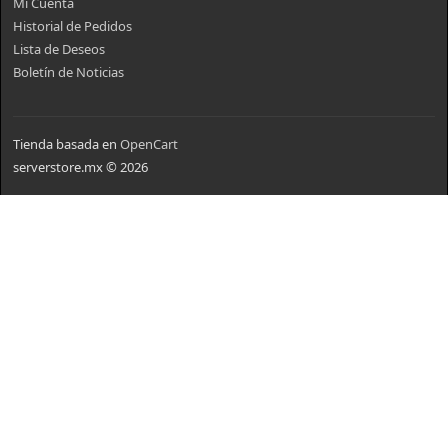
Mi Cuenta
Historial de Pedidos
Lista de Deseos
Boletín de Noticias
Tienda basada en
OpenCart
serverstore.mx © 2026