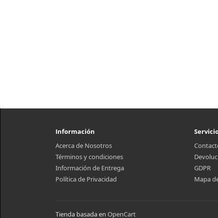
Información
Servici
Acerca de Nosotros
Contact
Términos y condiciones
Devoluc
Información de Entrega
GDPR
Política de Privacidad
Mapa del
Tienda basada en
OpenCart