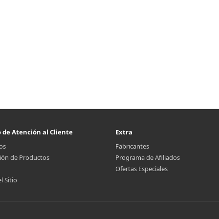
o de Atención al Cliente
Extra
os
Fabricantes
ión de Productos
Programa de Afiliados
Ofertas Especiales
 Sitio