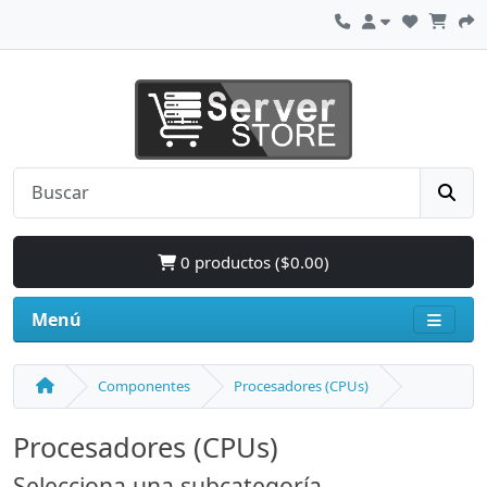
0 productos ($0.00)
Menú
Componentes
Procesadores (CPUs)
Procesadores (CPUs)
Selecciona una subcategoría