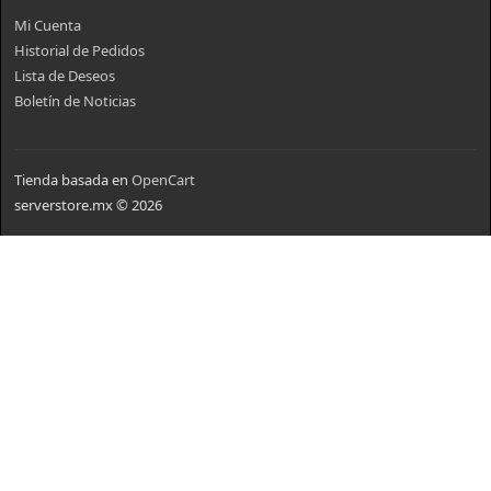
Mi Cuenta
Historial de Pedidos
Lista de Deseos
Boletín de Noticias
Tienda basada en
OpenCart
serverstore.mx © 2026