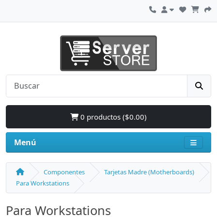
0 productos ($0.00)
Menú
Componentes
Tarjetas Madre (Motherboards)
Para Workstations
Para Workstations