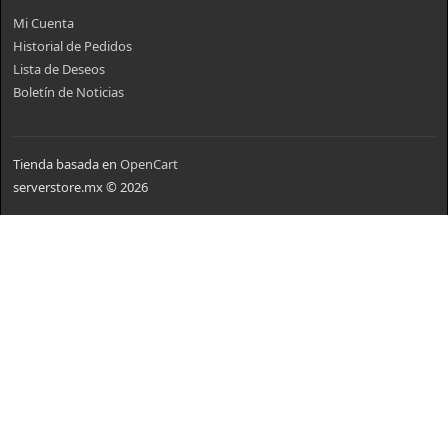
Mi Cuenta
Historial de Pedidos
Lista de Deseos
Boletín de Noticias
Tienda basada en
OpenCart
serverstore.mx © 2026