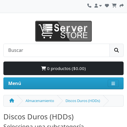
0 productos ($0.00)
Menú
Almacenamiento
Discos Duros (HDDs)
Discos Duros (HDDs)
Selecciona una subcategoría