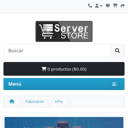
0 productos ($0.00)
Menú
Fabricante
HPe