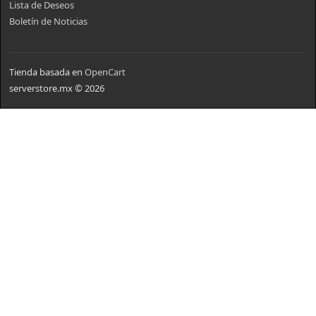
Lista de Deseos
Boletín de Noticias
Tienda basada en
OpenCart
serverstore.mx © 2026